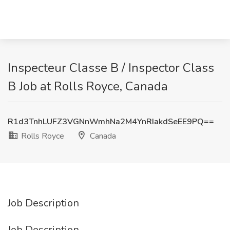
Inspecteur Classe B / Inspector Class
B Job at Rolls Royce, Canada
R1d3TnhLUFZ3VGNnWmhNa2M4YnRIakdSeEE9PQ==
Rolls Royce
Canada
Job Description
Job Description